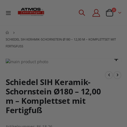
Artikel
0
Navigation
Angebotsan
umschalten
SCHIEDEL SIH KERAMIK-SCHORNSTEIN Ø180 – 12,00 M – KOMPLETTSET MIT
FERTIGFUSS
Zum
Ende
Zum
der
Anfang
Bildgalerie
der
Schiedel SIH Keramik-
springen
Bildgalerie
Schornstein Ø180 – 12,00
springen
m – Komplettset mit
Fertigfuß
Artikelnummer
86.18.26