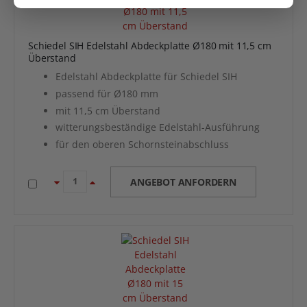
Schiedel SIH Edelstahl Abdeckplatte Ø180 mit 11,5 cm
Überstand
Edelstahl Abdeckplatte für Schiedel SIH
passend für Ø180 mm
mit 11,5 cm Überstand
witterungsbeständige Edelstahl-Ausführung
für den oberen Schornsteinabschluss
ANGEBOT ANFORDERN