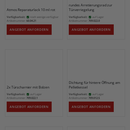
rundes Arretierungsrad zur
Atmos Reparaturlack 10 ml rot
Türverriegelung
Verfügbarkeit:
noch wenige verfügbar
Verfügbarkeit:
auf Lager
Artikelnummer:
60.04.21
Artikelnummer:
709.022.0
ANGEBOT ANFORDERN
ANGEBOT ANFORDERN
Dichtung für hintere Öffnung am
2x Türscharnier mit Bolzen
Pelletkessel
Verfügbarkeit:
auf Lager
Verfügbarkeit:
auf Lager
Artikelnummer:
709.022.1
Artikelnummer:
709.012.5
ANGEBOT ANFORDERN
ANGEBOT ANFORDERN