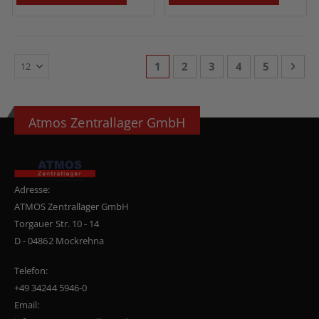
Seite
Sie lesen gerade die Seite
Seite
Seite
Seite
Seite
Seit
Weit
1
2
3
4
5
Atmos Zentrallager GmbH
Adresse:
ATMOS Zentrallager GmbH
Torgauer Str. 10 - 14
D - 04862 Mockrehna
Telefon:
+49 34244 5946-0
Email: