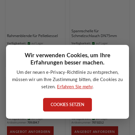
Spannschelle für
Rahmenblende für Pelletkessel
Schmelzschlauch DN75mm
Verfügbarkeit:
auf Lager
Verfügbarkeit:
auf Lager
Artikelnummer:
709.045.0
Artikelnummer:
707.030.4
Wir verwenden Cookies, um Ihre
ANGEBOT ANFORDERN
ANGEBOT ANFORDERN
Erfahrungen besser machen.
Um der neuen e-Privacy-Richtlinie zu entsprechen,
müssen wir um Ihre Zustimmung bitten, die Cookies zu
setzen.
Erfahren Sie mehr
.
COOKIES SETZEN
Tauchhülse für 4 Fühler
Halter für Photozelle
Verfügbarkeit:
auf Lager
Verfügbarkeit:
auf Lager
Artikelnummer:
709.004.7
Artikelnummer:
707.023.2
ANGEBOT ANFORDERN
ANGEBOT ANFORDERN