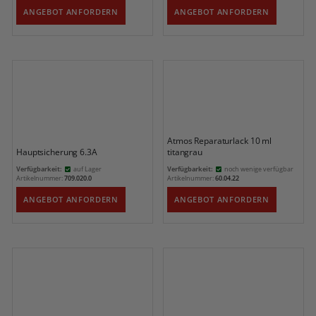
ANGEBOT ANFORDERN
ANGEBOT ANFORDERN
Atmos Reparaturlack 10 ml
Hauptsicherung 6.3A
titangrau
Verfügbarkeit:
auf Lager
Verfügbarkeit:
noch wenige verfügbar
Artikelnummer:
709.020.0
Artikelnummer:
60.04.22
ANGEBOT ANFORDERN
ANGEBOT ANFORDERN