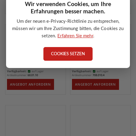
ANGEBOT ANFORDERN
ANGEBOT ANFORDERN
Wir verwenden Cookies, um Ihre
Erfahrungen besser machen.
Um der neuen e-Privacy-Richtlinie zu entsprechen,
müssen wir um Ihre Zustimmung bitten, die Cookies zu
setzen.
Erfahren Sie mehr
.
COOKIES SETZEN
Anheizklappenlöser - 500 ml
Ersatzpatrone 72°C für Laddomat
Sprühflasche
21, 21-100 und 21-60
Verfügbarkeit:
auf Lager
Verfügbarkeit:
auf Lager
Artikelnummer:
60.01.10
Artikelnummer:
708.010.4
ANGEBOT ANFORDERN
ANGEBOT ANFORDERN