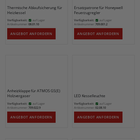
Thermische Ablaufsicherung für
Ersatzpatrone für Honeywell
Heizkessel
Feuerzugregler
Verfügbarkeit:
auf Lager
Verfügbarkeit:
auf Lager
Artikelnummer:
08.01.10
Artikelnummer:
709.001.2
ANGEBOT ANFORDERN
ANGEBOT ANFORDERN
Anheizklappe für ATMOS GS(E)
Holzvergaser
LED Kesselleuchte
Verfügbarkeit:
auf Lager
Verfügbarkeit:
auf Lager
Artikelnummer:
709.022.9
Artikelnummer:
02.08.10
ANGEBOT ANFORDERN
ANGEBOT ANFORDERN