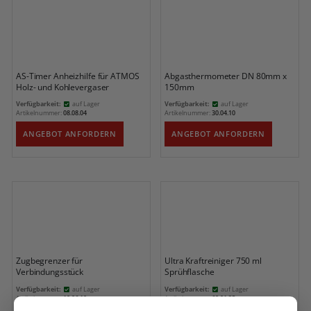
AS-Timer Anheizhilfe für ATMOS
Abgasthermometer DN 80mm x
Holz- und Kohlevergaser
150mm
Verfügbarkeit:
auf Lager
Verfügbarkeit:
auf Lager
Artikelnummer:
08.08.04
Artikelnummer:
30.04.10
ANGEBOT ANFORDERN
ANGEBOT ANFORDERN
Zugbegrenzer für
Ultra Kraftreiniger 750 ml
Verbindungsstück
Sprühflasche
Verfügbarkeit:
auf Lager
Verfügbarkeit:
auf Lager
Artikelnummer:
10.06.10
Artikelnummer:
60.01.35