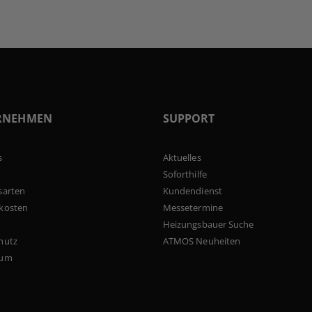
RNEHMEN
SUPPORT
s
Aktuelles
Soforthilfe
sarten
Kundendienst
kosten
Messetermine
Heizungsbauer Suche
hutz
ATMOS Neuheiten
sum