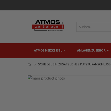
ATMOS HEIZKESSEL
ANLAGENZUBEHÖR
SCHIEDEL SIH ZUSÄTZLICHES PUTZTÜRANSCHLUSS
Zum
Ende
Zum
der
Anfang
Bildgalerie
der
springen
Bildgalerie
springen