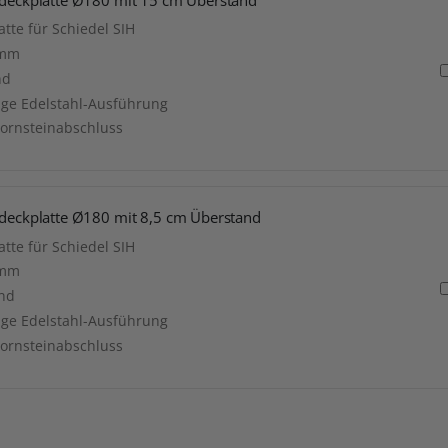
tte für Schiedel SIH
 mm
nd
ige Edelstahl-Ausführung
hornsteinabschluss
bdeckplatte Ø180 mit 8,5 cm Überstand
tte für Schiedel SIH
 mm
and
ige Edelstahl-Ausführung
hornsteinabschluss