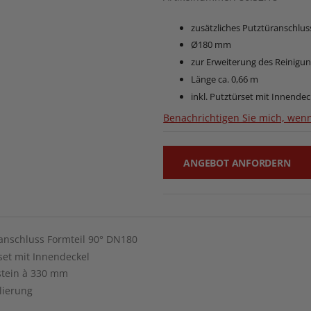
zusätzliches Putztüranschlus
Ø180 mm
zur Erweiterung des Reinigu
Länge ca. 0,66 m
inkl. Putztürset mit Innendec
Benachrichtigen Sie mich, wenn
ANGEBOT ANFORDERN
ranschluss Formteil 90° DN180
set mit Innendeckel
stein à 330 mm
lierung