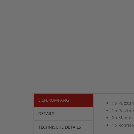
LIEFERUMFANG
1 x Putztü
1 x Putztür
DETAILS
2 x Mantel
1 x Rohriso
TECHNISCHE DETAILS