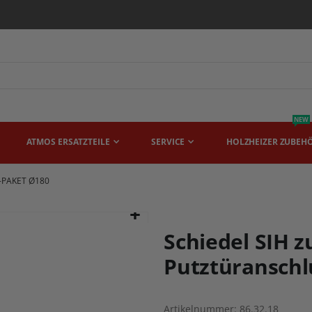
NEW
ATMOS ERSATZTEILE
SERVICE
HOLZHEIZER ZUBEH
-PAKET Ø180
Schiedel SIH z
Putztüranschl
Artikelnummer
86.32.18