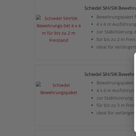
Schiedel SIH/SIK Bewehru
Bewehrungspaket fü
4 x 4 m Ausführun
zur Stabilisierung
für bis zu 2 m Frei
ideal für verlänge
Schiedel SIH/SIK Bewehru
Bewehrungspaket fü
4 x 6 m Ausführun
zur Stabilisierung
für bis zu 3 m Frei
ideal für verlänge