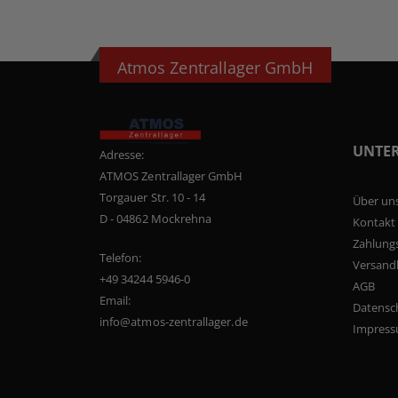
Atmos Zentrallager GmbH
UNTE
Adresse:
ATMOS Zentrallager GmbH
Torgauer Str. 10 - 14
Über un
D - 04862 Mockrehna
Kontakt
Zahlung
Telefon:
Versand
+49 34244 5946-0
AGB
Email:
Datensc
info@atmos-zentrallager.de
Impres