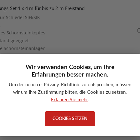
ngs-Set 4 x 4 m für bis zu 2 m Freistand
r Schiedel SIH/SIK
g
 des Schornsteinkopfes
stand geeignet
rte Schornsteinanlagen
Wir verwenden Cookies, um Ihre
Erfahrungen besser machen.
ngs-Set 4 x 6 m für bis zu 3 m Freistand
r Schiedel SIH/SIK
Um der neuen e-Privacy-Richtlinie zu entsprechen, müssen
wir um Ihre Zustimmung bitten, die Cookies zu setzen.
g
Erfahren Sie mehr
.
 des Schornsteinkopfes
stand geeignet
rte Schornsteinanlagen
COOKIES SETZEN