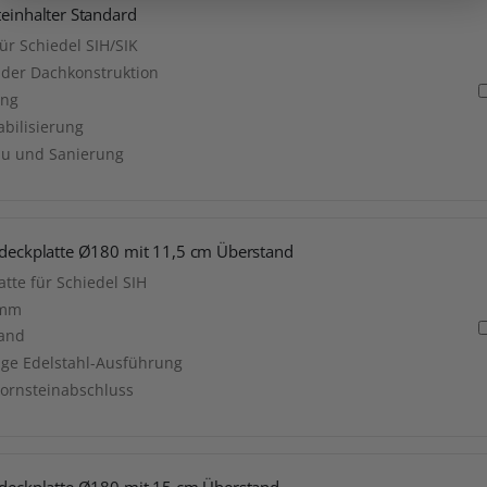
teinhalter Standard
ür Schiedel SIH/SIK
 der Dachkonstruktion
ung
abilisierung
au und Sanierung
Abdeckplatte Ø180 mit 11,5 cm Überstand
tte für Schiedel SIH
 mm
tand
ige Edelstahl-Ausführung
hornsteinabschluss
Abdeckplatte Ø180 mit 15 cm Überstand