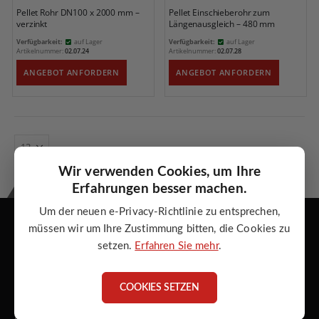
Pellet Rohr DN100 x 2000 mm –
Pellet Einschieberohr zum
verzinkt
Längenausgleich – 480 mm
Verfügbarkeit:
auf Lager
Verfügbarkeit:
auf Lager
Artikelnummer:
02.07.24
Artikelnummer:
02.07.28
ANGEBOT ANFORDERN
ANGEBOT ANFORDERN
Wir verwenden Cookies, um Ihre
Erfahrungen besser machen.
Atmos Zentrallager GmbH
Um der neuen e-Privacy-Richtlinie zu entsprechen,
müssen wir um Ihre Zustimmung bitten, die Cookies zu
setzen.
Erfahren Sie mehr
.
Adresse:
ATMOS Zentrallager GmbH
COOKIES SETZEN
Torgauer Str. 10 - 14