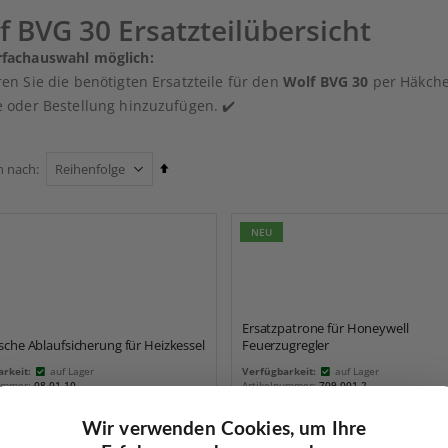
f BVG 30 Ersatzteilübersicht
fachauswahl möglich:
en Sie die benötigten Ersatzteile für den
Wolf BVG 30
per Häkche
 oder Bestellung hinzuzufügen. ✔️
Absteigend
n nach
sortieren
NEU
Ersatzpatrone für Honeywell
che Ablaufsicherung für Heizkessel
Feuerzugregler
rkeit:
auf Lager
Verfügbarkeit:
auf Lager
nummer:
08.01.10
Artikelnummer:
709.001.2
ANGEBOT ANFORDERN
ANGEBOT ANFORDERN
Wir verwenden Cookies, um Ihre