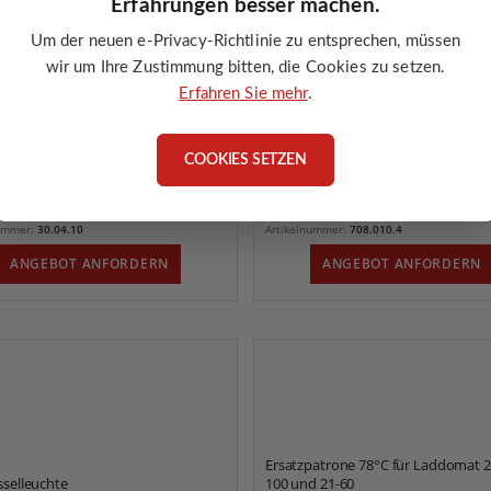
Erfahrungen besser machen.
Um der neuen e-Privacy-Richtlinie zu entsprechen, müssen
wir um Ihre Zustimmung bitten, die Cookies zu setzen.
Erfahren Sie mehr
.
COOKIES SETZEN
Ersatzpatrone 72°C für Laddomat 21
thermometer DN 80mm x 150mm
100 und 21-60
rkeit:
auf Lager
Verfügbarkeit:
auf Lager
nummer:
30.04.10
Artikelnummer:
708.010.4
ANGEBOT ANFORDERN
ANGEBOT ANFORDERN
Ersatzpatrone 78°C für Laddomat 21
sselleuchte
100 und 21-60