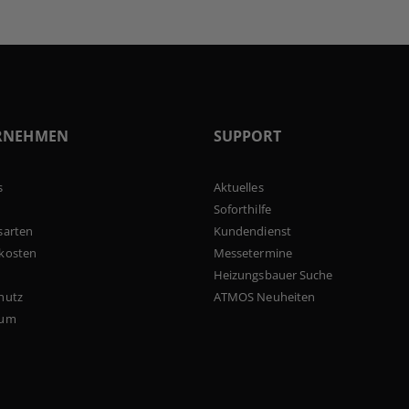
RNEHMEN
SUPPORT
s
Aktuelles
Soforthilfe
sarten
Kundendienst
kosten
Messetermine
Heizungsbauer Suche
hutz
ATMOS Neuheiten
sum