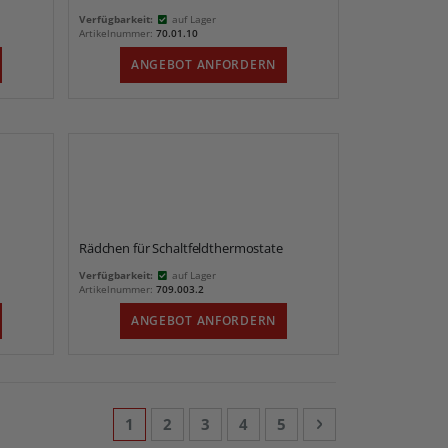
Verfügbarkeit:
auf Lager
Artikelnummer:
70.01.10
ANGEBOT ANFORDERN
Rädchen für Schaltfeldthermostate
Verfügbarkeit:
auf Lager
Artikelnummer:
709.003.2
ANGEBOT ANFORDERN
Seite
Sie lesen gerade die Seite
Seite
Seite
Seite
Seite
Seite
Weiter
1
2
3
4
5