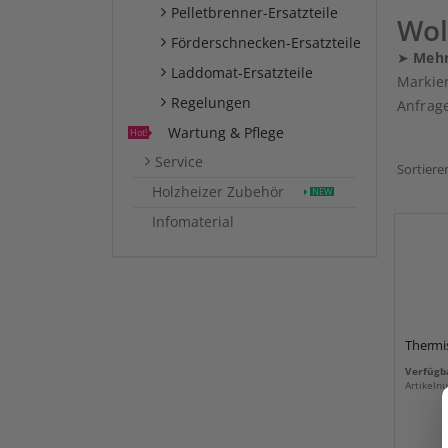
Pelletbrenner-Ersatzteile
Wol
Förderschnecken-Ersatzteile
➤
Mehr
Laddomat-Ersatzteile
Markier
Regelungen
Anfrage
Wartung & Pflege
Hot!
Service
Sortiere
Holzheizer Zubehör
NEW
Infomaterial
Thermis
Verfügba
Artikel