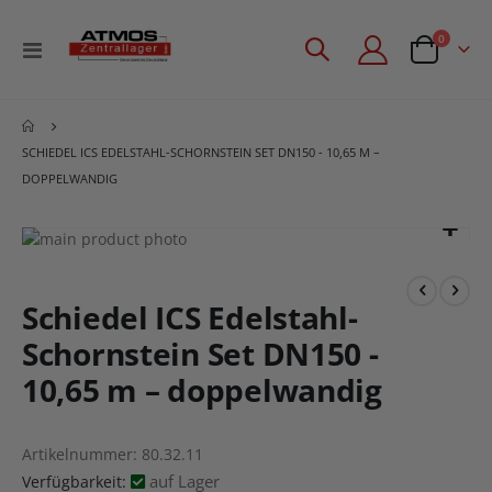
Artikel
0
Navigation
Angebotsan
umschalten
SCHIEDEL ICS EDELSTAHL-SCHORNSTEIN SET DN150 - 10,65 M –
DOPPELWANDIG
Zum
Ende
Zum
der
Anfang
Bildgalerie
der
Schiedel ICS Edelstahl-
springen
Bildgalerie
Schornstein Set DN150 -
springen
10,65 m – doppelwandig
Artikelnummer
80.32.11
auf Lager
Verfügbarkeit: