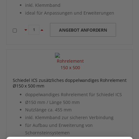
inkl. Klemmband
ideal für Anpassungen und Erweiterungen
ANGEBOT ANFORDERN
Schiedel ICS zusätzliches doppelwandiges Rohrelement
Ø150 x 500 mm
doppelwandiges Rohrelement für Schiedel ICS
Ø150 mm / Länge 500 mm
Nutzlänge ca. 455 mm
inkl. Klemmband zur sicheren Verbindung
für Aufbau und Erweiterung von
Schornsteinsystemen