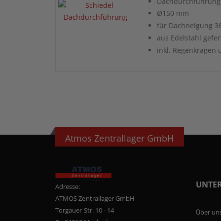
Dachdurchführung 
Ø150 mm
für Dachneigung 36
aus Edelstahl gefer
inkl. Regenkragen 
Atmos Zentrallager GmbH
UNTE
Adresse:
ATMOS Zentrallager GmbH
Torgauer Str. 10 - 14
Über un