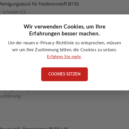
s Reinigungsstück für Festbrennstoff Ø150
r Schiedel ICS
ngstür
Wir verwenden Cookies, um Ihre
ondensatsperre
Erfahrungen besser machen.
Um der neuen e-Privacy-Richtlinie zu entsprechen, müssen
wir um Ihre Zustimmung bitten, die Cookies zu setzen.
Erfahren Sie mehr
.
iger Bogen 90° mit Reinigungsöffnung Ø150
en für Schiedel ICS
COOKIES SETZEN
einigungsöffnung
usführung
ührung inkl. Regenkragen Ø150 / 0°