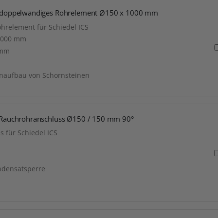
es doppelwandiges Rohrelement Ø150 x 1000 mm
hrelement für Schiedel ICS
1000 mm
 mm
enaufbau von Schornsteinen
er Rauchrohranschluss Ø150 / 150 mm 90°
 für Schiedel ICS
ondensatsperre