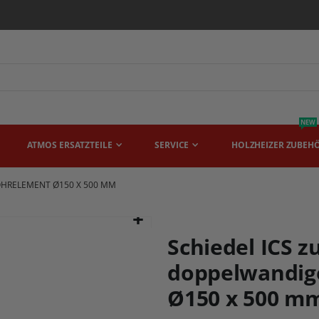
NEW
ATMOS ERSATZTEILE
SERVICE
HOLZHEIZER ZUBEH
OHRELEMENT Ø150 X 500 MM
Schiedel ICS z
doppelwandig
Ø150 x 500 m