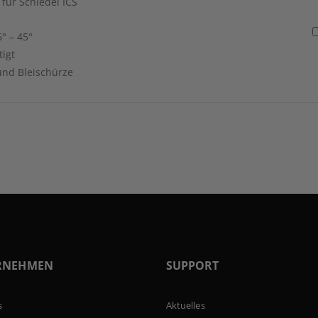
für Schiedel ICS
° – 45°
tigt
und Bleischürze
RNEHMEN
SUPPORT
s
Aktuelles