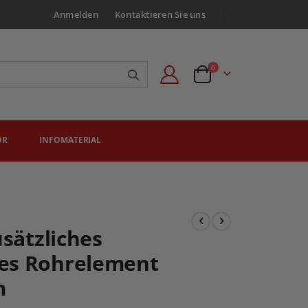
Anmelden
Kontaktieren Sie uns
Artikel
0
Angebotsanfrage
ÖR
INFOMATERIAL
usätzliches
es Rohrelement
m