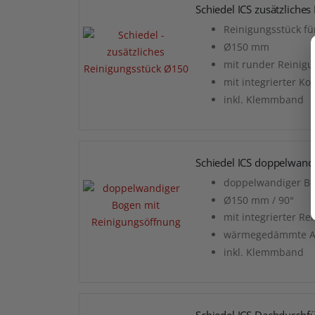
Schiedel ICS zusätzliche
Reinigungsstück fü
Ø150 mm
mit runder Reinigu
mit integrierter K
inkl. Klemmband
Schiedel ICS doppelwand
doppelwandiger Bog
Ø150 mm / 90°
mit integrierter R
wärmegedämmte A
inkl. Klemmband
Schiedel ICS Dachdurchf