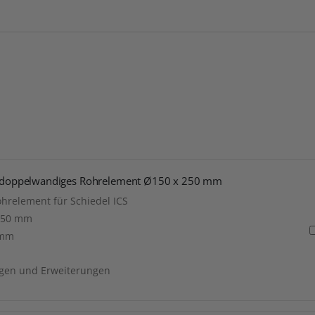
es doppelwandiges Rohrelement Ø150 x 250 mm
hrelement für Schiedel ICS
250 mm
 mm
ngen und Erweiterungen