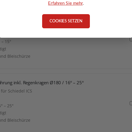
Erfahren Sie mehr
.
hrung inkl. Regenkragen Ø180 / 3° – 15°
COOKIES SETZEN
für Schiedel ICS
 – 15°
tigt
und Bleischürze
ührung inkl. Regenkragen Ø180 / 16° – 25°
für Schiedel ICS
° – 25°
tigt
und Bleischürze