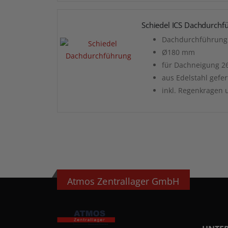
Schiedel ICS Dachdurchf
Dachdurchführung 
Ø180 mm
für Dachneigung 26
aus Edelstahl gefer
inkl. Regenkragen 
Atmos Zentrallager GmbH