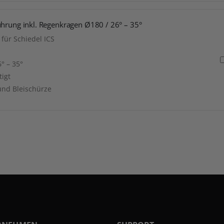
ührung inkl. Regenkragen Ø180 / 26° – 35°
für Schiedel ICS
° – 35°
tigt
und Bleischürze