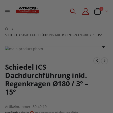
Artikel
0
Navigation
Angebotsan
umschalten
SCHIEDEL ICS DACHDURCHFÜHRUNG INKL. REGENKRAGEN Ø180 / 3° – 15°
Zum
Ende
Zum
der
Anfang
Bildgalerie
der
Schiedel ICS
springen
Bildgalerie
Dachdurchführung inkl.
springen
Regenkragen Ø180 / 3° –
15°
Artikelnummer
80.49.19
momentan nicht vorrätig
Verfügbarkeit: