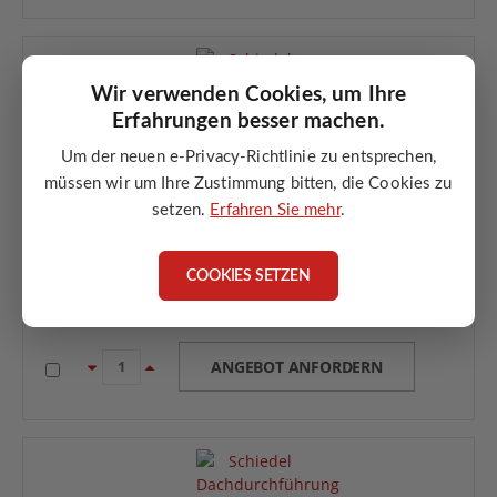
Wir verwenden Cookies, um Ihre
Erfahrungen besser machen.
Schiedel ICS Dachdurchführung inkl. Regenkragen Ø180
Um der neuen e-Privacy-Richtlinie zu entsprechen,
/ 26° – 35°
müssen wir um Ihre Zustimmung bitten, die Cookies zu
Dachdurchführung für Schiedel ICS
setzen.
Erfahren Sie mehr
.
Ø180 mm
für Dachneigung 26° – 35°
COOKIES SETZEN
aus Edelstahl gefertigt
inkl. Regenkragen und Bleischürze
ANGEBOT ANFORDERN