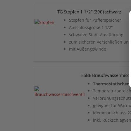
TG Stopfen 1 1/2" (290) schwarz
Stopfen für Pufferspeicher
Anschlussgröße 1 1/2"
schwarze Stahl-Ausführung
zum sicheren Verschließen ung
mit Außengewinde
ESBE Brauchwassermisc
Thermostatischer 
Temperaturbereich 
Verbrühungsschutz
geeignet für Warmw
Klemmanschluss 22
inkl. Rückschlagven