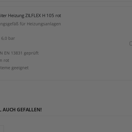
ter Heizung ZILFLEX H 105 rot
ungsgefäß für Heizungsanlagen
 6,0 bar
N EN 13831 geprüft
n rot
steme geeignet
L AUCH GEFALLEN!