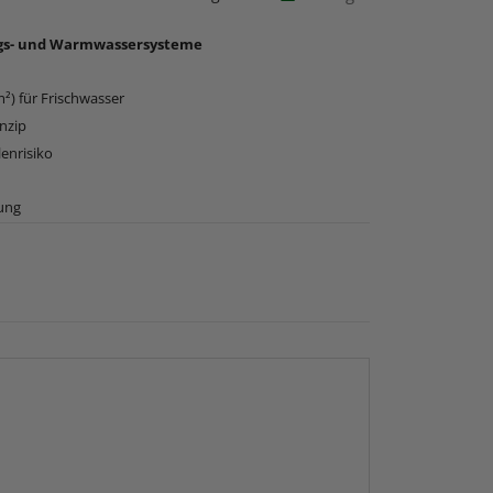
ngs- und Warmwassersysteme
²) für Frischwasser
nzip
lenrisiko
ung