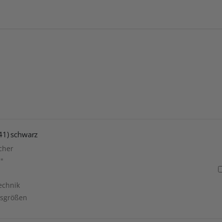
241) schwarz
cher
1"
echnik
ssgrößen