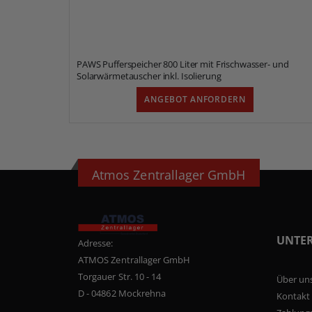
PAWS Pufferspeicher 800 Liter mit Frischwasser- und
Solarwärmetauscher inkl. Isolierung
ANGEBOT ANFORDERN
Atmos Zentrallager GmbH
UNTE
Adresse:
ATMOS Zentrallager GmbH
Torgauer Str. 10 - 14
Über un
D - 04862 Mockrehna
Kontakt