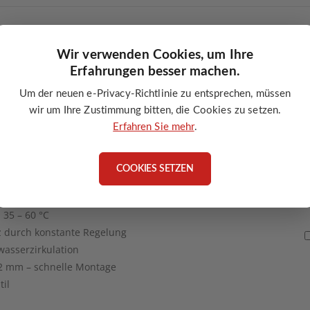
Wir verwenden Cookies, um Ihre
Erfahrungen besser machen.
Um der neuen e-Privacy-Richtlinie zu entsprechen, müssen
enutzter Anschlüsse
wir um Ihre Zustimmung bitten, die Cookies zu setzen.
Erfahren Sie mehr
.
COOKIES SETZEN
her VTA323 22 mm Klemmanschluss
Brauchwassermischer für Trinkwasser
35 – 60 °C
 durch konstante Regelung
asserzirkulation
 mm – schnelle Montage
til