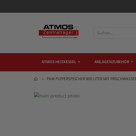
ATMOS HEIZKESSEL
ANLAGENZUBEHÖR
PAW PUFFERSPEICHER 800 LITER MIT FRISCHWASSER 
Zum
Ende
Zum
der
Anfang
Bildgalerie
der
springen
Bildgalerie
springen