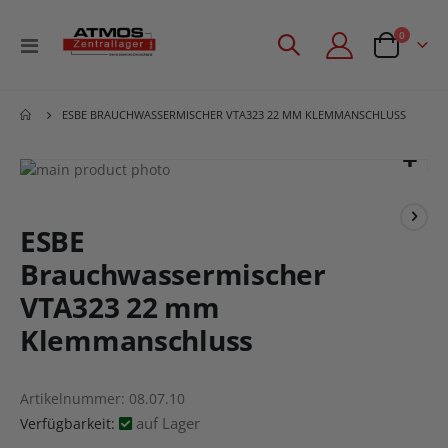
Artikel
0
Navigation
Angebotsan
umschalten
ESBE BRAUCHWASSERMISCHER VTA323 22 MM KLEMMANSCHLUSS
Zum
Ende
Zum
der
Anfang
Bildgalerie
der
ESBE
springen
Bildgalerie
Brauchwassermischer
springen
VTA323 22 mm
Klemmanschluss
Artikelnummer
08.07.10
auf Lager
Verfügbarkeit: