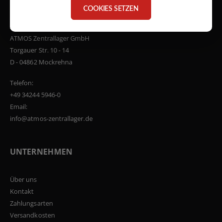
COOKIES SETZEN
Adresse:
ATMOS Zentrallager GmbH
Torgauer Str. 10 - 14
D - 04862 Mockrehna
Telefon:
+49 34244 5946-0
Email:
info@atmos-zentrallager.de
UNTERNEHMEN
Über uns
Kontakt
Zahlungsarten
Versandkosten