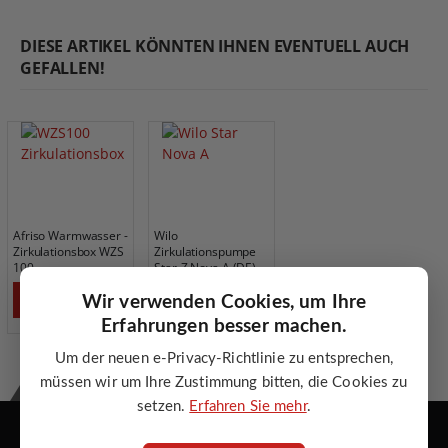
DIESE ARTIKEL KÖNNTEN IHNEN EVENTUELL AUCH
GEFALLEN!
Afriso Warmwasser -
Wilo
Zirkulationsbox WZS
Zirkulationspumpe
100
Star-Z Nova A (DE)
ANGEBOT ANFORDERN
ANGEBOT ANFORDERN
Wir verwenden Cookies, um Ihre
Erfahrungen besser machen.
Um der neuen e-Privacy-Richtlinie zu entsprechen,
müssen wir um Ihre Zustimmung bitten, die Cookies zu
Atmos Zentrallager GmbH
setzen.
Erfahren Sie mehr
.