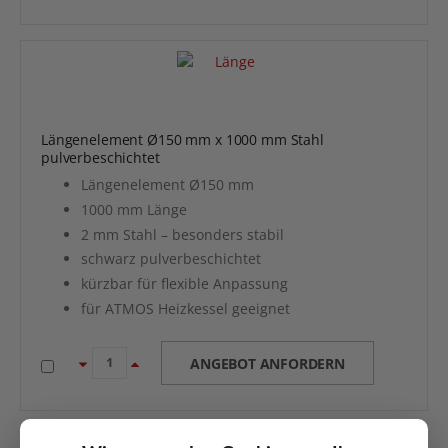
Längenelement Ø150 mm x 1000 mm Stahl
pulverbeschichtet
Längenelement Ø150 mm
1000 mm Länge
2 mm Stahl – besonders stabil
schwarz pulverbeschichtet
kürzbar für flexible Anpassung
für ATMOS Heizkessel geeignet
ANGEBOT ANFORDERN