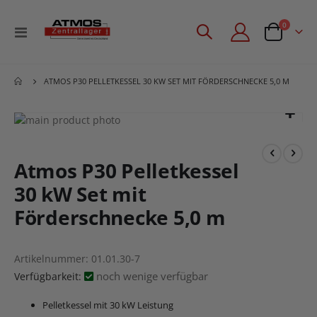
Artikel
0
Navigation
Angebotsan
umschalten
ATMOS P30 PELLETKESSEL 30 KW SET MIT FÖRDERSCHNECKE 5,0 M
Zum
Ende
Zum
der
Anfang
Bildgalerie
der
Atmos P30 Pelletkessel
springen
Bildgalerie
30 kW Set mit
springen
Förderschnecke 5,0 m
Artikelnummer
01.01.30-7
noch wenige verfügbar
Verfügbarkeit:
Pelletkessel mit 30 kW Leistung