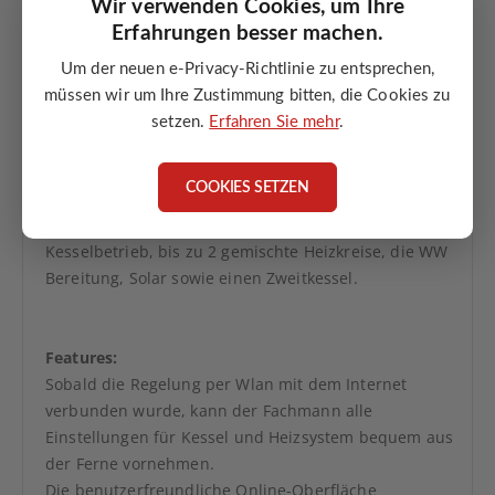
Wir verwenden Cookies, um Ihre
Erfahrungen besser machen.
Um der neuen e-Privacy-Richtlinie zu entsprechen,
müssen wir um Ihre Zustimmung bitten, die Cookies zu
setzen.
Erfahren Sie mehr
.
JBR 01 Systemregler - Set mit WiFi Zugang und integr.
Wärmemengenzähler
COOKIES SETZEN
Die JBR Systemregelung steuert den kompletten
Kesselbetrieb, bis zu 2 gemischte Heizkreise, die WW
Bereitung, Solar sowie einen Zweitkessel.
Features:
Sobald die Regelung per Wlan mit dem Internet
verbunden wurde, kann der Fachmann alle
Einstellungen für Kessel und Heizsystem bequem aus
der Ferne vornehmen.
Die benutzerfreundliche Online-Oberfläche