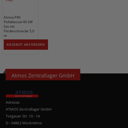
Atmos P40
Pelletkessel 40 kW
Set mit
Förderschnecke 5,0
m
ANGEBOT ANFORDERN
Atmos Zentrallager GmbH
Adresse:
ATMOS Zentrallager GmbH
Torgauer Str. 10 - 14
D - 04862 Mockrehna