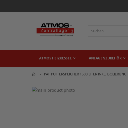
ATMOS HEIZKESSEL
ANLAGENZUBEHÖR
PAP PUFFERSPEICHER 1500 LITER INKL. ISOLIERUNG
Zum
Ende
Zum
der
Anfang
Bildgalerie
der
springen
Bildgalerie
springen