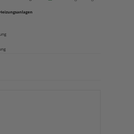
 Heizungsanlagen
rung
ung