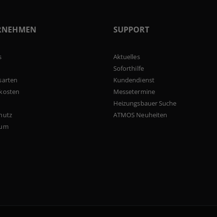
RNEHMEN
SUPPORT
s
Aktuelles
Soforthilfe
sarten
Kundendienst
kosten
Messetermine
Heizungsbauer Suche
hutz
ATMOS Neuheiten
sum