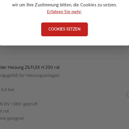
wir um Ihre Zustimmung bitten, die Cookies zu setzen.
Erfahren Sie mehr
.
COOKIES SETZEN
enutzter Anschlüsse
ter Heizung ZILFLEX H 200 rot
ungsgefäß für Heizungsanlagen
 6,0 bar
N EN 13831 geprüft
n rot
eme geeignet