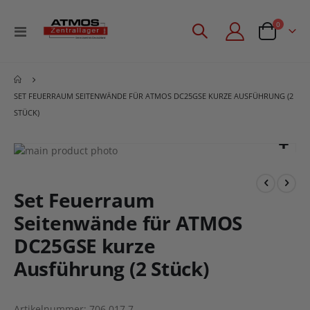
Artikel
0
Navigation
Angebotsan
umschalten
SET FEUERRAUM SEITENWÄNDE FÜR ATMOS DC25GSE KURZE AUSFÜHRUNG (2
STÜCK)
Zum
Ende
Zum
der
Anfang
Bildgalerie
der
Set Feuerraum
springen
Bildgalerie
Seitenwände für ATMOS
springen
DC25GSE kurze
Ausführung (2 Stück)
Artikelnummer
706.017.7