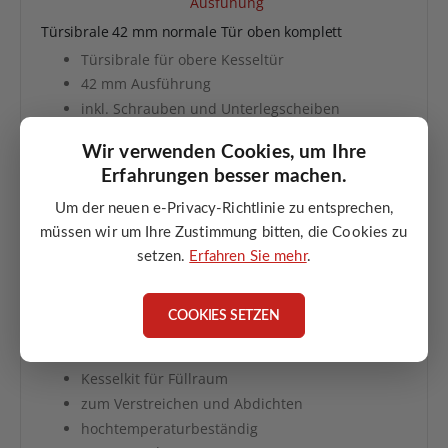
Türsibrale 42 mm normale Tür oben komplett
Türsibrale für obere Kesseltür
42 mm Ausführung
inkl. Schrauben und Unterlegscheiben
ATMOS Code: S0261
Wir verwenden Cookies, um Ihre
Erfahrungen besser machen.
ANGEBOT ANFORDERN
Um der neuen e-Privacy-Richtlinie zu entsprechen,
müssen wir um Ihre Zustimmung bitten, die Cookies zu
setzen.
Erfahren Sie mehr
.
COOKIES SETZEN
Kesselkit zum Verstreichen im Füllraum ca.0,4 kg
Kesselkit für Füllraum
zum Verstreichen und Abdichten
hochtemperaturbeständig