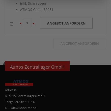
inkl. Schrauben
ATMOS Code: S0251
ANGEBOT ANFORDERN
ANGEBOT ANFORDERN
Atmos Zentrallager GmbH
Adresse:
ATMOS Zentrallager GmbH
Torgauer Str. 10 - 14
D - 04862 Mockrehna