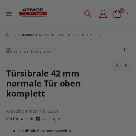
Artikel
0
Navigation
Angebotsan
umschalten
TÜRSIBRALE 42 MM NORMALE TÜR OBEN KOMPLETT
Zum
Ende
Zum
der
Anfang
Bildgalerie
der
Türsibrale 42 mm
springen
Bildgalerie
normale Tür oben
springen
komplett
Artikelnummer
709.026.1
auf Lager
Verfügbarkeit:
Türsibrale für obere Kesseltür