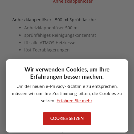
Anheizklappenlöser - 500 ml Sprühflasche
Anheizklappenlöser 500 ml
sprühfähiges Reinigungskonzentrat
für alle ATMOS Heizkessel
löst Teerablagerungen
ANGEBOT ANFORDERN
Wir verwenden Cookies, um Ihre
Erfahrungen besser machen.
Um der neuen e-Privacy-Richtlinie zu entsprechen,
müssen wir um Ihre Zustimmung bitten, die Cookies zu
setzen.
Erfahren Sie mehr
.
Türsibrale 32 mm normale Tür unten komplett
COOKIES SETZEN
Türsibrale für untere Kesseltür
32 mm Ausführung