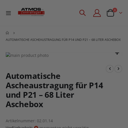
Artikel
0
Navigation
Angebotsan
umschalten
AUTOMATISCHE ASCHEAUSTRAGUNG FÜR P14 UND P21 – 68 LITER ASCHEBOX
Zum
Ende
Zum
der
Anfang
Bildgalerie
der
Automatische
springen
Bildgalerie
Ascheaustragung für P14
springen
und P21 – 68 Liter
Aschebox
Artikelnummer
02.01.14
momentan nicht vorrätig
Verfügbarkeit: