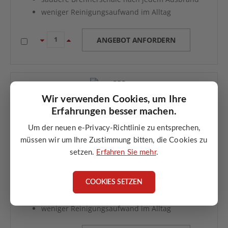
weniger Reinigungsaufwand im Alltag
ANGEBOT ANFORDERN
Wir verwenden Cookies, um Ihre
Erfahrungen besser machen.
ATMOS Pressluftreinigung für A25 ohne Kompressor –
Um der neuen e-Privacy-Richtlinie zu entsprechen,
für Kessel ohne Gebläse
müssen wir um Ihre Zustimmung bitten, die Cookies zu
Automatische Brennerreinigung ohne eigenen
setzen.
Erfahren Sie mehr
.
Kompressor
für ATMOS A25 Kessel ohne Gebläse
nutzt vorhandenen Kompressor
COOKIES SETZEN
saubere Brennerschale nach jedem Ausbrand
weniger Reinigungsaufwand im Alltag