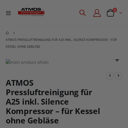
Artikel
0
Navigation
Angebotsan
umschalten
ATMOS PRESSLUFTREINIGUNG FÜR A25 INKL. SILENCE KOMPRESSOR – FÜR
KESSEL OHNE GEBLÄSE
Zum
Ende
Zum
der
Anfang
Bildgalerie
der
ATMOS
springen
Bildgalerie
Pressluftreinigung für
springen
A25 inkl. Silence
Kompressor – für Kessel
ohne Gebläse