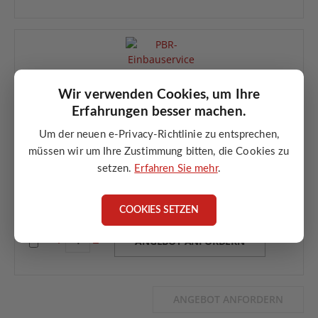
Wir verwenden Cookies, um Ihre
Einbauservice Pressluftreinigung – Pelletbrenner (vor
Erfahrungen besser machen.
Auslieferung)
Einbau Pressluftreinigung im Pelletbrenner
Um der neuen e-Privacy-Richtlinie zu entsprechen,
durch ATMOS Servicetechniker
müssen wir um Ihre Zustimmung bitten, die Cookies zu
inkl. Grundeinstellung
setzen.
Erfahren Sie mehr
.
nur bei gemeinsamer Bestellung möglich
kein nachträglicher Einbau
COOKIES SETZEN
ANGEBOT ANFORDERN
ANGEBOT ANFORDERN