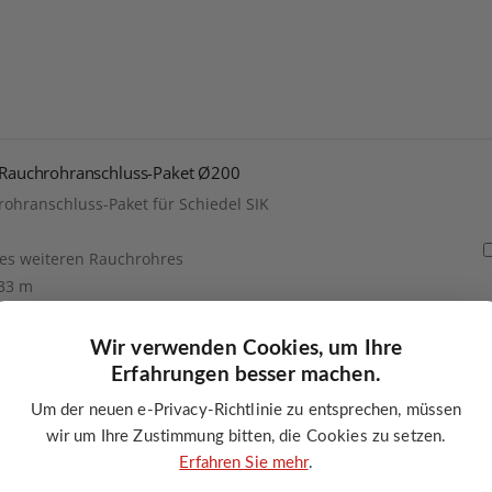
s Rauchrohranschluss-Paket Ø200
rohranschluss-Paket für Schiedel SIK
nes weiteren Rauchrohres
,33 m
ung bestehender Anlagen
Wir verwenden Cookies, um Ihre
Erfahrungen besser machen.
s Putztüranschluss-Paket Ø200
Um der neuen e-Privacy-Richtlinie zu entsprechen, müssen
wir um Ihre Zustimmung bitten, die Cookies zu setzen.
ranschluss-Paket für Schiedel SIK
Erfahren Sie mehr
.