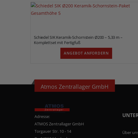
Schiedel SIK Keramik-Schornstein Ø200 – 5,33 m –
Komplettset mit Fertigfuß
ANGEBOT ANFORDERN
Atmos Zentrallager GmbH
UNTE
Adresse:
ATMOS Zentrallager GmbH
Torgauer Str. 10 - 14
Über un