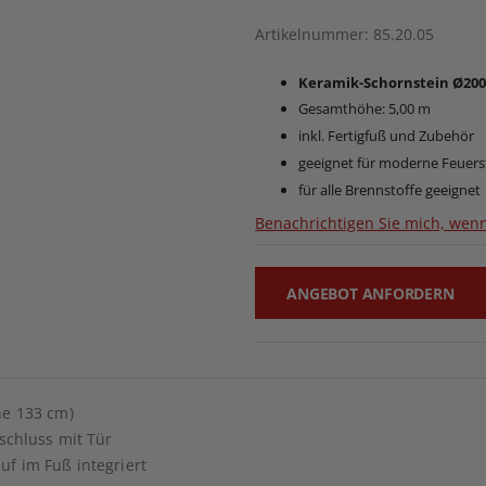
Artikelnummer
85.20.05
Keramik-Schornstein Ø200
Gesamthöhe: 5,00 m
inkl. Fertigfuß und Zubehör
geeignet für moderne Feuers
für alle Brennstoffe geeignet
Benachrichtigen Sie mich, wenn
ANGEBOT ANFORDERN
he 133 cm)
nschluss mit Tür
f im Fuß integriert