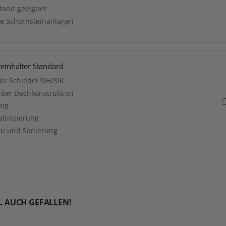
stand geeignet
rte Schornsteinanlagen
teinhalter Standard
ür Schiedel SIH/SIK
 der Dachkonstruktion
ung
abilisierung
au und Sanierung
L AUCH GEFALLEN!