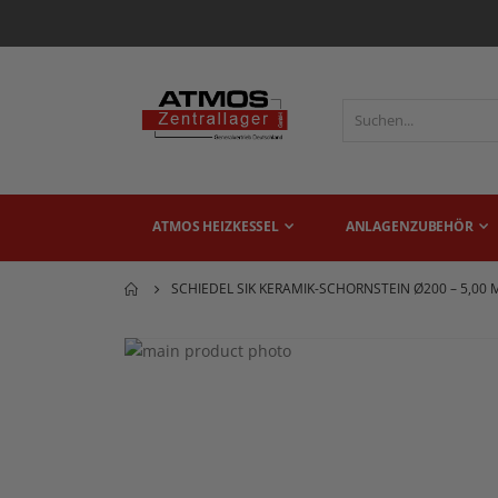
ATMOS HEIZKESSEL
ANLAGENZUBEHÖR
SCHIEDEL SIK KERAMIK-SCHORNSTEIN Ø200 – 5,00 
Zum
Ende
Zum
der
Anfang
Bildgalerie
der
springen
Bildgalerie
springen