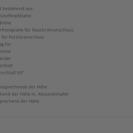
t bestehend aus:
Zuluftkopfplatte
ablone
rfrontplatte für Rauchrohranschluss
 für Putztüranschluss
kg für
ablone
änder
ürblatt
nschluß 90°
entsprechende der Höhe
chend der Höhe m. Abstandshalter
prechend der Höhe