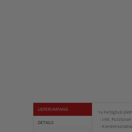
LIEFERUMFANG
1x Fertigfuß (Hö
- inkl. Putztüra
DETAILS
- Kondensatablau