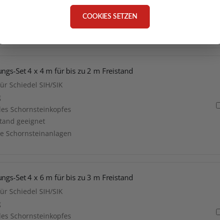
es Reinigungszugangs
,33 m
COOKIES SETZEN
ngs-Set 4 x 4 m für bis zu 2 m Freistand
r Schiedel SIH/SIK
g
 des Schornsteinkopfes
stand geeignet
rte Schornsteinanlagen
ngs-Set 4 x 6 m für bis zu 3 m Freistand
r Schiedel SIH/SIK
g
 des Schornsteinkopfes