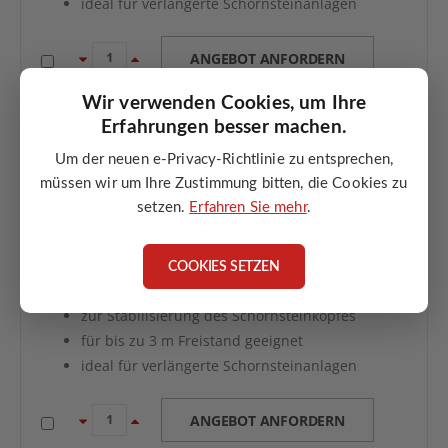
ideal für verlängerte Schornsteinanlagen
ANGEBOT ANFORDERN
Wir verwenden Cookies, um Ihre
Erfahrungen besser machen.
Um der neuen e-Privacy-Richtlinie zu entsprechen,
müssen wir um Ihre Zustimmung bitten, die Cookies zu
setzen.
Erfahren Sie mehr
.
Schiedel SIH/SIK Bewehrungs-Set 4 x 6 m für bis zu 3 m
Freistand
Bewehrungspaket für Schiedel SIH/SIK
COOKIES SETZEN
4 x 6 m Ausführung
zur Stabilisierung des Schornsteinkopfes
für bis zu 3 m Freistand geeignet
ideal für verlängerte Schornsteinanlagen
ANGEBOT ANFORDERN