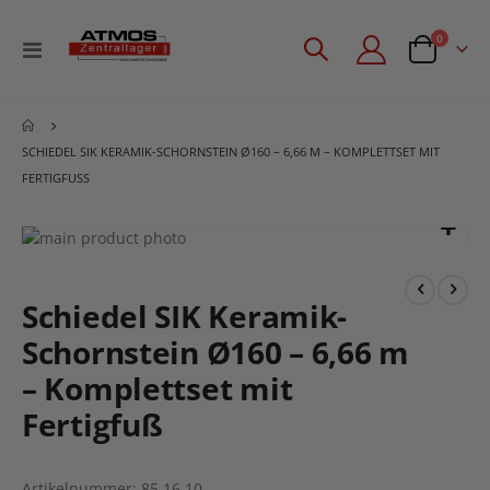
Artikel
0
Navigation
Angebotsan
umschalten
SCHIEDEL SIK KERAMIK-SCHORNSTEIN Ø160 – 6,66 M – KOMPLETTSET MIT
FERTIGFUSS
Zum
Ende
Zum
der
Anfang
Bildgalerie
der
Schiedel SIK Keramik-
springen
Bildgalerie
Schornstein Ø160 – 6,66 m
springen
– Komplettset mit
Fertigfuß
Artikelnummer
85.16.10