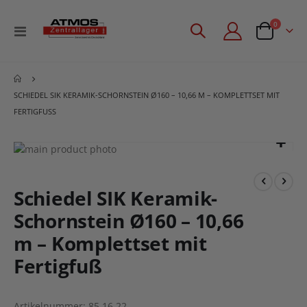
Artikel
0
Navigation
Angebotsan
umschalten
SCHIEDEL SIK KERAMIK-SCHORNSTEIN Ø160 – 10,66 M – KOMPLETTSET MIT
FERTIGFUSS
Zum
Ende
Zum
der
Anfang
Bildgalerie
der
Schiedel SIK Keramik-
springen
Bildgalerie
Schornstein Ø160 – 10,66
springen
m – Komplettset mit
Fertigfuß
Artikelnummer
85.16.22