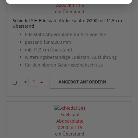
Schiedel SIH Edelstahl Abdeckplatte Ø200 mit 11,5 cm
Überstand
Edelstahl Abdeckplatte für Schiedel SIH
passend für Ø200 mm
mit 11,5 cm Überstand
witterungsbeständige Edelstahl-Ausführung
für den oberen Schornsteinabschluss
ANGEBOT ANFORDERN