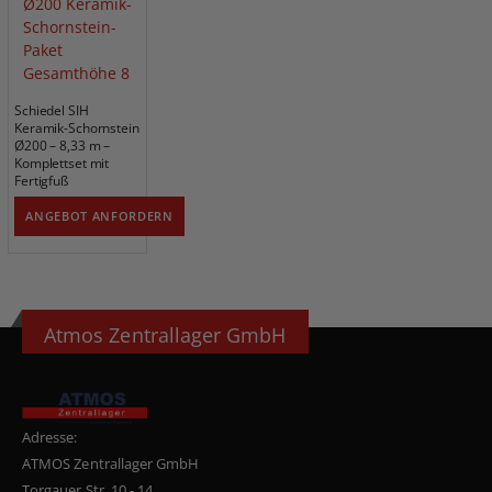
Schiedel SIH
Keramik-Schornstein
Ø200 – 8,33 m –
Komplettset mit
Fertigfuß
ANGEBOT ANFORDERN
Atmos Zentrallager GmbH
Adresse:
ATMOS Zentrallager GmbH
Torgauer Str. 10 - 14