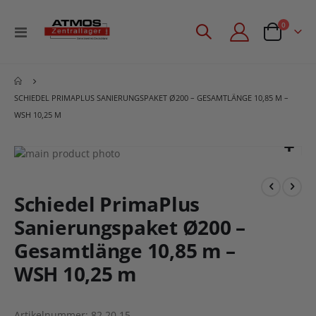
Artikel
0
Navigation
Angebotsan
umschalten
SCHIEDEL PRIMAPLUS SANIERUNGSPAKET Ø200 – GESAMTLÄNGE 10,85 M –
WSH 10,25 M
Zum
Ende
Zum
der
Anfang
Bildgalerie
der
Schiedel PrimaPlus
springen
Bildgalerie
Sanierungspaket Ø200 –
springen
Gesamtlänge 10,85 m –
WSH 10,25 m
Artikelnummer
82.20.15