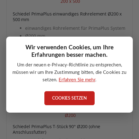
Schiedel PrimaPlus einwandiges Rohrelement Ø200 x
500 mm
einwandiges Rohrelement für PrimaPlus System
Ø200 mm
Baulänge 500 mm
Wir verwenden Cookies, um Ihre
Nutzlänge ca. 450 mm
Erfahrungen besser machen.
ideal für mittlere Längenausgleiche
Um der neuen e-Privacy-Richtlinie zu entsprechen,
müssen wir um Ihre Zustimmung bitten, die Cookies zu
ANGEBOT ANFORDERN
setzen.
Erfahren Sie mehr
.
COOKIES SETZEN
Schiedel PrimaPlus T-Stück 90° Ø200 (ohne
Anschlussfutter)