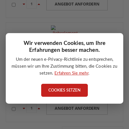
ANGEBOT ANFORDERN
Wir verwenden Cookies, um Ihre
Erfahrungen besser machen.
Schiedel PrimaPlus einwandiges Rohrelement Ø130 x
1000 mm
Um der neuen e-Privacy-Richtlinie zu entsprechen,
einwandiges Rohrelement für PrimaPlus System
müssen wir um Ihre Zustimmung bitten, die Cookies zu
Ø130 mm
setzen.
Erfahren Sie mehr
.
Baulänge 1000 mm
Nutzlänge ca. 950 mm
COOKIES SETZEN
ideal für größere Längen im Schornstein
ANGEBOT ANFORDERN