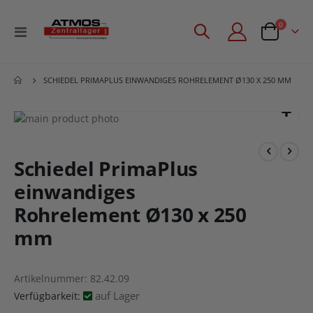
Artikel
0
Navigation
Angebotsan
umschalten
SCHIEDEL PRIMAPLUS EINWANDIGES ROHRELEMENT Ø130 X 250 MM
Zum
Ende
Zum
der
Anfang
Bildgalerie
der
Schiedel PrimaPlus
springen
Bildgalerie
einwandiges
springen
Rohrelement Ø130 x 250
mm
Artikelnummer
82.42.09
auf Lager
Verfügbarkeit: