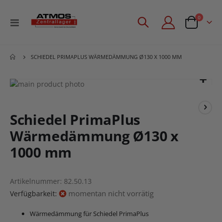
Artikel
0
Navigation
Angebotsan
umschalten
SCHIEDEL PRIMAPLUS WÄRMEDÄMMUNG Ø130 X 1000 MM
Zum
Ende
Zum
der
Anfang
Bildgalerie
der
Schiedel PrimaPlus
springen
Bildgalerie
Wärmedämmung Ø130 x
springen
1000 mm
Artikelnummer
82.50.13
momentan nicht vorrätig
Verfügbarkeit:
Wärmedämmung für Schiedel PrimaPlus