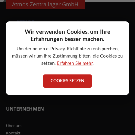
Atmos Zentrallager GmbH
Wir verwenden Cookies, um Ihre
Adresse:
Erfahrungen besser machen.
ATMOS Zentrallager GmbH
Torgauer Str. 10 - 14
Um der neuen e-Privacy-Richtlinie zu entsprechen,
D - 04862 Mockrehna
müssen wir um Ihre Zustimmung bitten, die Cookies zu
setzen.
Erfahren Sie mehr
.
Telefon:
+49 34244 5946-0
Email:
COOKIES SETZEN
info@atmos-zentrallager.de
UNTERNEHMEN
Über uns
Kontakt