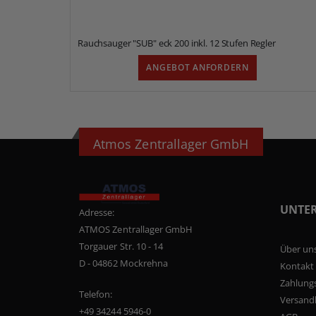
Rauchsauger "SUB" eck 200 inkl. 12 Stufen Regler
ANGEBOT ANFORDERN
Atmos Zentrallager GmbH
UNTE
Adresse:
ATMOS Zentrallager GmbH
Torgauer Str. 10 - 14
Über un
D - 04862 Mockrehna
Kontakt
Zahlung
Telefon:
Versand
+49 34244 5946-0