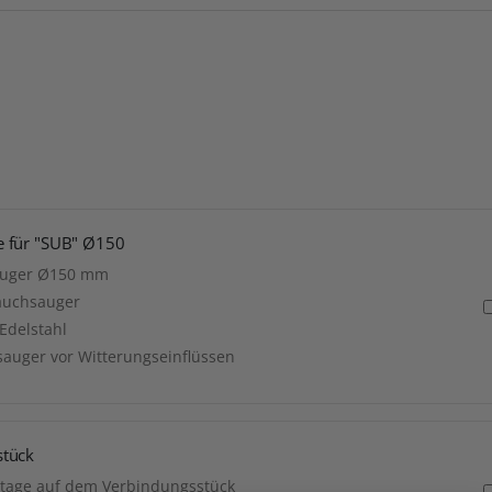
 für "SUB" Ø150
auger Ø150 mm
auchsauger
Edelstahl
auger vor Witterungseinflüssen
stück
ntage auf dem Verbindungsstück