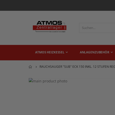
ATMOS HEIZKESSEL
ANLAGENZUBEHÖR
RAUCHSAUGER "SUB" ECK 150 INKL. 12 STUFEN RE
Zum
Ende
Zum
der
Anfang
Bildgalerie
der
springen
Bildgalerie
springen