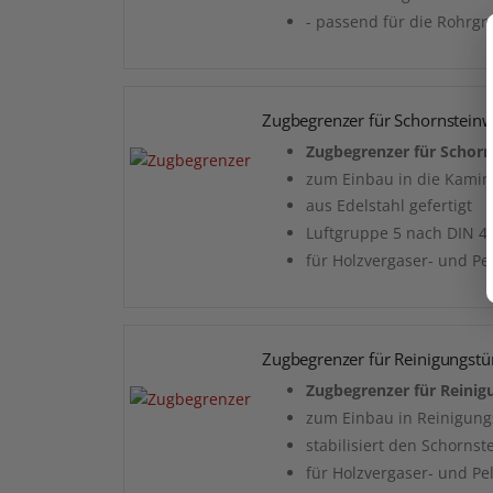
- passend für die Rohr
Zugbegrenzer für Schornstein
Zugbegrenzer für Schor
zum Einbau in die Kami
aus Edelstahl gefertigt
Luftgruppe 5 nach DIN 4
für Holzvergaser- und Pe
Zugbegrenzer für Reinigungstü
Zugbegrenzer für Reinig
zum Einbau in Reinigung
stabilisiert den Schornst
für Holzvergaser- und Pe