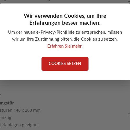
größen Ø130mm bis Ø 180mm
Wir verwenden Cookies, um Ihre
Erfahrungen besser machen.
wange
Um der neuen e-Privacy-Richtlinie zu entsprechen, müssen
wir um Ihre Zustimmung bitten, die Cookies zu setzen.
nsteinwange
Erfahren Sie mehr
.
nwange
795
COOKIES SETZEN
lletanlagen geeignet
r
ungstür
stüren 140 x 200 mm
einzug
lletanlagen geeignet