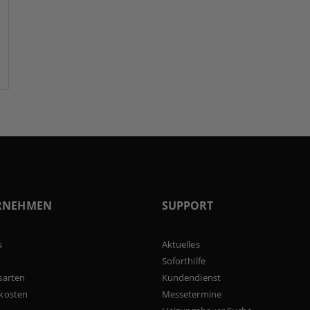
RNEHMEN
SUPPORT
s
Aktuelles
Soforthilfe
sarten
Kundendienst
kosten
Messetermine