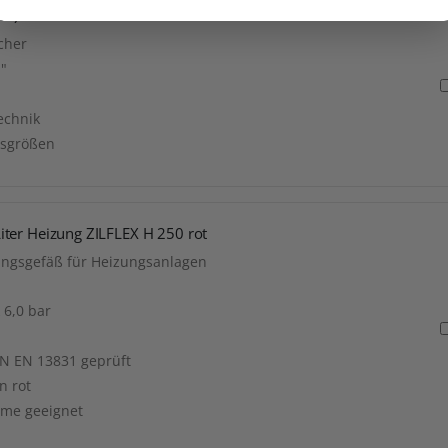
241) schwarz
cher
1"
echnik
ssgrößen
ter Heizung ZILFLEX H 250 rot
ungsgefäß für Heizungsanlagen
 6,0 bar
N EN 13831 geprüft
n rot
eme geeignet