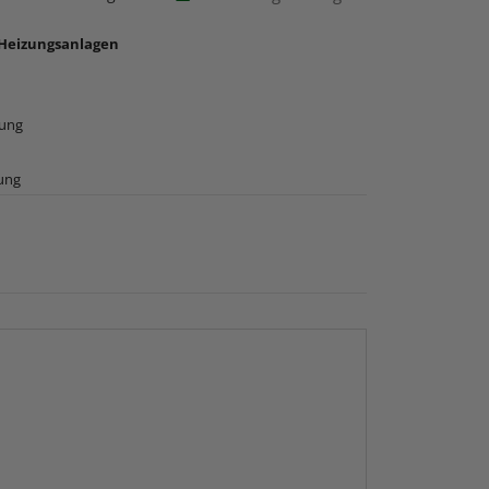
 Heizungsanlagen
rung
ung