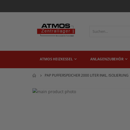
ATMOS HEIZKESSEL
ANLAGENZUBEHÖR
PAP PUFFERSPEICHER 2000 LITER INKL. ISOLIERUNG
Zum
Ende
Zum
der
Anfang
Bildgalerie
der
springen
Bildgalerie
springen