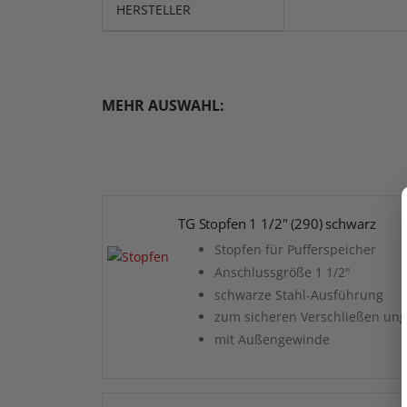
HERSTELLER
MEHR AUSWAHL:
TG Stopfen 1 1/2" (290) schwarz
Stopfen für Pufferspeicher
Anschlussgröße 1 1/2"
schwarze Stahl-Ausführung
zum sicheren Verschließen ung
mit Außengewinde