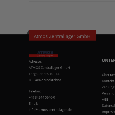
Atmos Zentrallager GmbH
UNTE
Adresse:
ATMOS Zentrallager GmbH
Torgauer Str. 10 - 14
Über un
D - 04862 Mockrehna
Kontakt
Zahlung
Telefon:
Versand
+49 34244 5946-0
AGB
Email:
Datensc
info@atmos-zentrallager.de
Impres