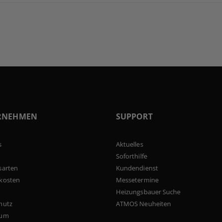
RNEHMEN
SUPPORT
s
Aktuelles
Soforthilfe
sarten
Kundendienst
kosten
Messetermine
Heizungsbauer Suche
hutz
ATMOS Neuheiten
sum