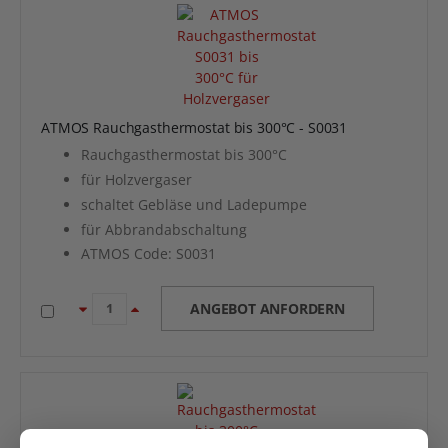
ATMOS Rauchgasthermostat bis 300°C - S0031
Rauchgasthermostat bis 300°C
für Holzvergaser
schaltet Gebläse und Ladepumpe
für Abbrandabschaltung
ATMOS Code: S0031
ANGEBOT ANFORDERN