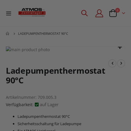
Artikel
0
Navigation
Angebotsan
umschalten
LADEPUMPENTHERMOSTAT 90°C
Zum
Ende
Zum
der
Anfang
Bildgalerie
der
Ladepumpenthermostat
springen
Bildgalerie
90°C
springen
Artikelnummer
709.005.3
auf Lager
Verfügbarkeit:
Ladepumpenthermostat 90°C
Sicherheitsschaltung für Ladepumpe
für ATMOS Heizkessel