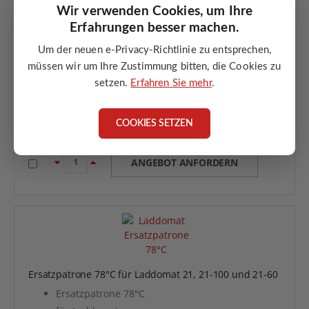
Wir verwenden Cookies, um Ihre
Erfahrungen besser machen.
Rauchgasthermostat bis 300°C lange Ausführung
Um der neuen e-Privacy-Richtlinie zu entsprechen,
Rauchgasthermostat bis 300°C
müssen wir um Ihre Zustimmung bitten, die Cookies zu
lange Ausführung
setzen.
Erfahren Sie mehr
.
für GSX50 / GSX60 / GSX70 / DC75SE
für Holzvergaser
ATMOS Code: S0019
COOKIES SETZEN
ANGEBOT ANFORDERN
Ersatzpatrone 78°C für Laddomat 21, 21-100 und 21-60
Ersatzpatrone 78°C