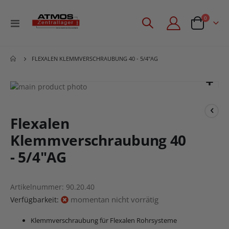
Artikel
0
Navigation
Angebotsan
umschalten
FLEXALEN KLEMMVERSCHRAUBUNG 40 - 5/4"AG
Zum
Ende
Zum
der
Anfang
Bildgalerie
der
Flexalen
springen
Bildgalerie
Klemmverschraubung 40
springen
- 5/4"AG
Artikelnummer
90.20.40
momentan nicht vorrätig
Verfügbarkeit:
Klemmverschraubung für Flexalen Rohrsysteme