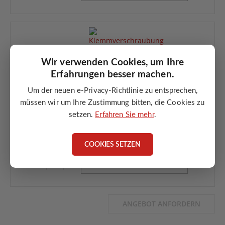
Wir verwenden Cookies, um Ihre
Flexalen Klemmverschraubung 32 - 1"AG
Erfahrungen besser machen.
Klemmverschraubung für Flexalen Rohrsysteme
Um der neuen e-Privacy-Richtlinie zu entsprechen,
32 mm Rohranschluss
müssen wir um Ihre Zustimmung bitten, die Cookies zu
1" Außengewinde
setzen.
Erfahren Sie mehr
.
für Fernwärme- und Nahwärmeanlagen
sichere und einfache Verbindung
COOKIES SETZEN
ANGEBOT ANFORDERN
ANGEBOT ANFORDERN