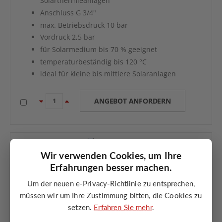
Solarthermieanlagen
Anschluss G 3/4"
max. Betriebsdruck 10 bar
Vordruck 2,5 bar
für Solarmedium bis 70 % geeignet
temperaturbeständig bis 120 °C
ideal für kleine bis mittlere Solaranlagen
ANGEBOT ANFORDERN
Wir verwenden Cookies, um Ihre
Erfahrungen besser machen.
Um der neuen e-Privacy-Richtlinie zu entsprechen,
Solarausdehnungsgefäß 35 Liter ZILFLEX SOLAR PLUS
müssen wir um Ihre Zustimmung bitten, die Cookies zu
setzen.
Erfahren Sie mehr
.
35 Liter Ausdehnungsgefäß für