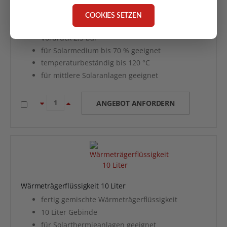
Solarthermieanlagen
Anschluss G 3/4"
COOKIES SETZEN
max. Betriebsdruck 10 bar
Vordruck 2,5 bar
für Solarmedium bis 70 % geeignet
temperaturbeständig bis 120 °C
für mittlere Solaranlagen geeignet
ANGEBOT ANFORDERN
Wärmeträgerflüssigkeit 10 Liter
fertig gemischte Wärmeträgerflüssigkeit
10 Liter Gebinde
für Solarthermieanlagen geeignet