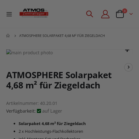
Artikel
0
Navigation
Angebotsan
umschalten
ATMOSPHERE SOLARPAKET 4,68 M² FÜR ZIEGELDACH
Zum
Ende
Zum
der
Anfang
Bildgalerie
der
ATMOSPHERE Solarpaket
springen
Bildgalerie
4,68 m² für Ziegeldach
springen
Artikelnummer
40.20.01
auf Lager
Verfügbarkeit:
Solarpaket 4,68 m² für Ziegeldach
2 x Hochleistungs-Flachkollektoren
inkl. Montage-Set und Dachanker