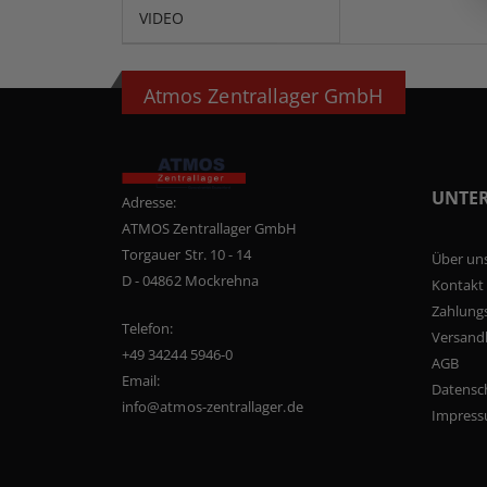
VIDEO
Atmos Zentrallager GmbH
UNTE
Adresse:
ATMOS Zentrallager GmbH
Torgauer Str. 10 - 14
Über un
D - 04862 Mockrehna
Kontakt
Zahlung
Telefon:
Versand
+49 34244 5946-0
AGB
Email:
Datensc
info@atmos-zentrallager.de
Impres