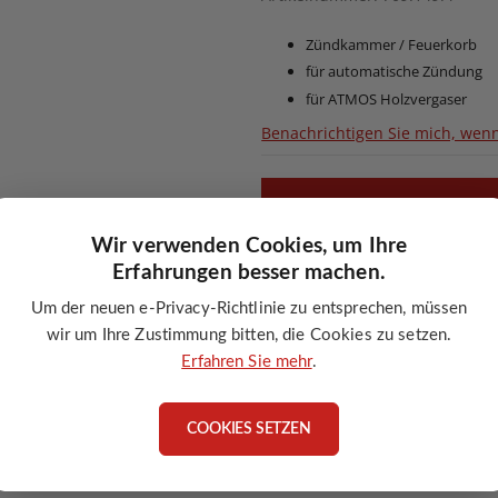
Zündkammer / Feuerkorb
für automatische Zündung
für ATMOS Holzvergaser
Benachrichtigen Sie mich, wenn
ANGEBOT ANFORDERN
Wir verwenden Cookies, um Ihre
Erfahrungen besser machen.
Um der neuen e-Privacy-Richtlinie zu entsprechen, müssen
mmer (Feuerkorb)
wir um Ihre Zustimmung bitten, die Cookies zu setzen.
Erfahren Sie mehr
.
COOKIES SETZEN