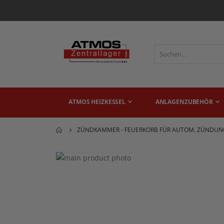
ATMOS HEIZKESSEL
ANLAGENZUBEHÖR
ZÜNDKAMMER - FEUERKORB FÜR AUTOM. ZÜNDUN
Zum
Ende
Zum
der
Anfang
Bildgalerie
der
springen
Bildgalerie
springen