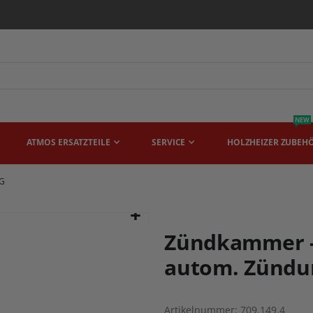
NEW
ATMOS ERSATZTEILE
SERVICE
HOLZHEIZER ZUBEH
G
Zündkammer -
autom. Zündu
Artikelnummer
709.149.4