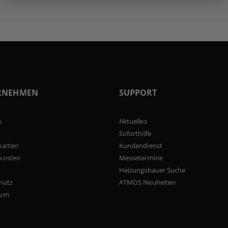
RNEHMEN
SUPPORT
s
Aktuelles
Soforthilfe
sarten
Kundendienst
kosten
Messetermine
Heizungsbauer Suche
hutz
ATMOS Neuheiten
sum