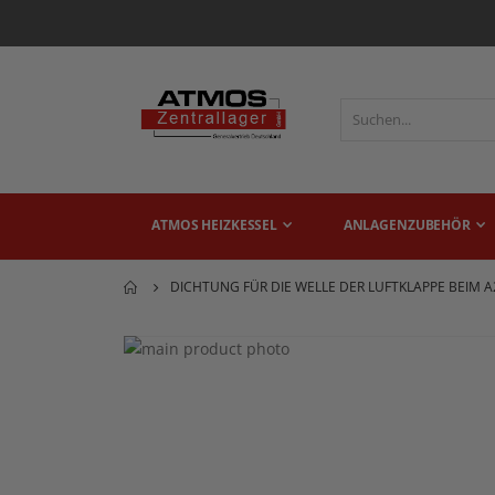
ATMOS HEIZKESSEL
ANLAGENZUBEHÖR
DICHTUNG FÜR DIE WELLE DER LUFTKLAPPE BEIM 
Zum
Ende
Zum
der
Anfang
Bildgalerie
der
springen
Bildgalerie
springen