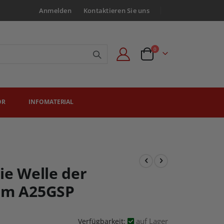
Anmelden
Kontaktieren Sie uns
Artikel
0
Angebotsanfrage
ÖR
INFOMATERIAL
ie Welle der
eim A25GSP
auf Lager
Verfügbarkeit: