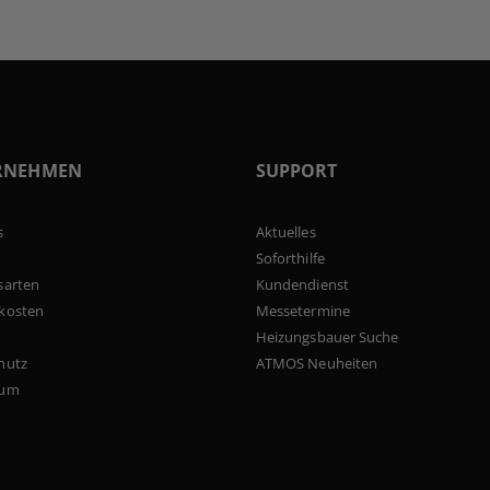
RNEHMEN
SUPPORT
s
Aktuelles
Soforthilfe
sarten
Kundendienst
kosten
Messetermine
Heizungsbauer Suche
hutz
ATMOS Neuheiten
sum