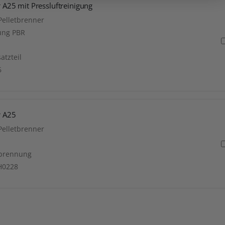
r A25 mit Pressluftreinigung
Pelletbrenner
gung PBR
atzteil
6
r A25
Pelletbrenner
erbrennung
 H0228