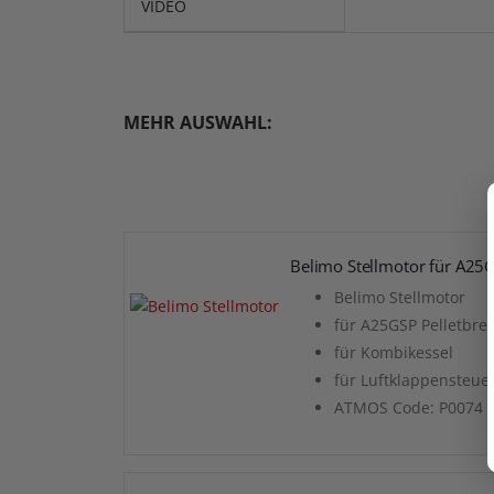
VIDEO
MEHR AUSWAHL:
Belimo Stellmotor für A25G
Belimo Stellmotor
für A25GSP Pelletbre
für Kombikessel
für Luftklappensteue
ATMOS Code: P0074