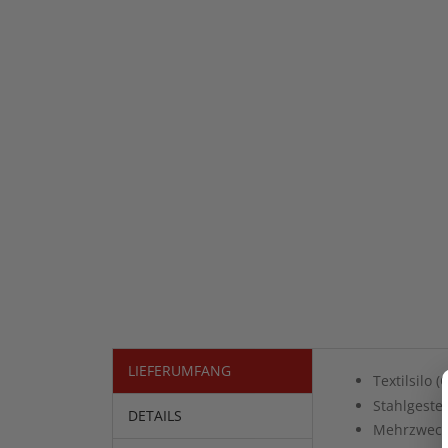
LIEFERUMFANG
Textilsilo 
Stahlgestel
DETAILS
Mehrzweckb