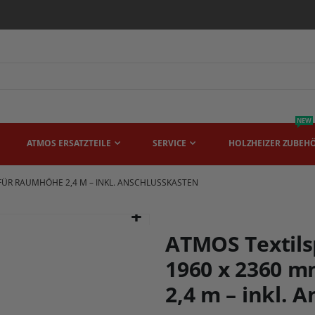
NEW
ATMOS ERSATZTEILE
SERVICE
HOLZHEIZER ZUBEH
– FÜR RAUMHÖHE 2,4 M – INKL. ANSCHLUSSKASTEN
ATMOS Textils
1960 x 2360 
2,4 m – inkl. 