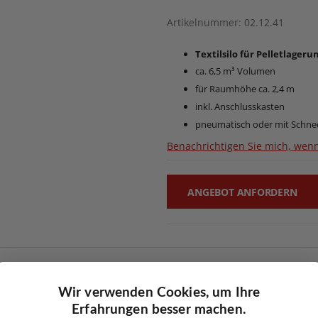
Artikelnummer
02.12.41
Textilsilo für Pelletlageru
ca. 6,5 m³ Volumen
für Raumhöhe ca. 2,4 m
inkl. Anschlusskasten
pneumatisch oder mit Schn
Benachrichtigen Sie mich, wenn
ANGEBOT ANFORDERN
(Gewebesack)
l (zerlegt zur Montage)
Wir verwenden Cookies, um Ihre
ehälter (integriert)
Erfahrungen besser machen.