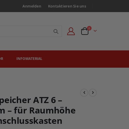
Anmelden
Kontaktieren Sie uns
Artikel
0
Angebotsanfrage
ÖR
INFOMATERIAL
peicher ATZ 6 –
mm – für Raumhöhe
Anschlusskasten