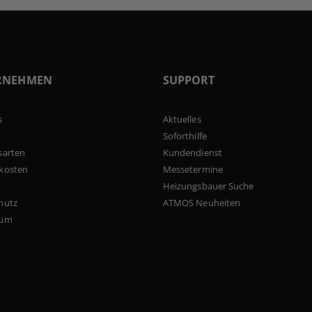
RNEHMEN
SUPPORT
s
Aktuelles
Soforthilfe
sarten
Kundendienst
kosten
Messetermine
Heizungsbauer Suche
hutz
ATMOS Neuheiten
sum