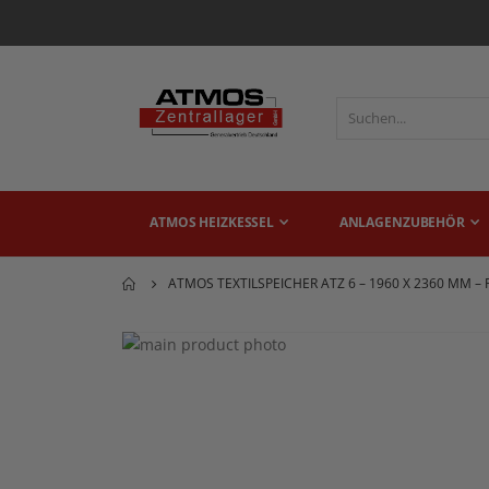
ATMOS HEIZKESSEL
ANLAGENZUBEHÖR
ATMOS TEXTILSPEICHER ATZ 6 – 1960 X 2360 MM 
Zum
Ende
Zum
der
Anfang
Bildgalerie
der
springen
Bildgalerie
springen