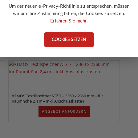
asten für Schnecke oder Ansaugung
Um der neuen e-Privacy-Richtlinie zu entsprechen, müssen
hlüsse für Befüllung
wir um Ihre Zustimmung bitten, die Cookies zu setzen.
öffnung und Verschlusssystem
Erfahren Sie mehr
.
COOKIES SETZEN
L AUCH GEFALLEN!
ATMOS Textilspeicher ATZ 7 – 2360 x 2360 mm – für
Raumhöhe 2,4 m – inkl. Anschlusskasten
ANGEBOT ANFORDERN