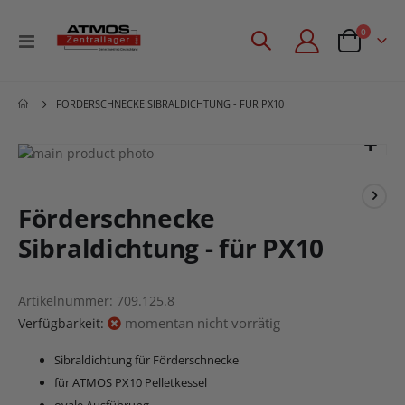
Artikel
0
Navigation
Angebotsan
umschalten
FÖRDERSCHNECKE SIBRALDICHTUNG - FÜR PX10
Zum
Ende
Zum
der
Anfang
Bildgalerie
der
Förderschnecke
springen
Bildgalerie
Sibraldichtung - für PX10
springen
Artikelnummer
709.125.8
momentan nicht vorrätig
Verfügbarkeit:
Sibraldichtung für Förderschnecke
für ATMOS PX10 Pelletkessel
ovale Ausführung