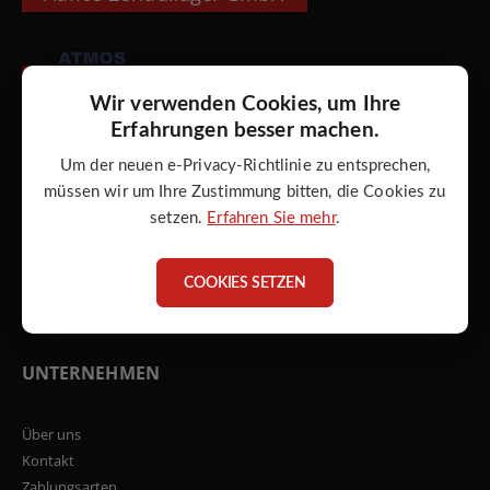
Adresse:
Wir verwenden Cookies, um Ihre
ATMOS Zentrallager GmbH
Erfahrungen besser machen.
Torgauer Str. 10 - 14
Um der neuen e-Privacy-Richtlinie zu entsprechen,
D - 04862 Mockrehna
müssen wir um Ihre Zustimmung bitten, die Cookies zu
setzen.
Erfahren Sie mehr
.
Telefon:
+49 34244 5946-0
Email:
COOKIES SETZEN
info@atmos-zentrallager.de
UNTERNEHMEN
Über uns
Kontakt
Zahlungsarten