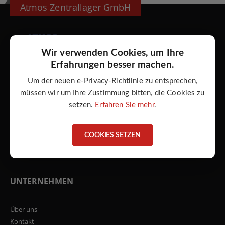
Atmos Zentrallager GmbH
Wir verwenden Cookies, um Ihre
Adresse:
Erfahrungen besser machen.
ATMOS Zentrallager GmbH
Torgauer Str. 10 - 14
Um der neuen e-Privacy-Richtlinie zu entsprechen,
D - 04862 Mockrehna
müssen wir um Ihre Zustimmung bitten, die Cookies zu
setzen.
Erfahren Sie mehr
.
Telefon:
+49 34244 5946-0
Email:
COOKIES SETZEN
info@atmos-zentrallager.de
UNTERNEHMEN
Über uns
Kontakt