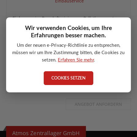
Einbauservice Pressluftreinigung – Pelletbrenner (vor
Auslieferung)
Wir verwenden Cookies, um Ihre
Einbau Pressluftreinigung im Pelletbrenner
Erfahrungen besser machen.
durch ATMOS Servicetechniker
Um der neuen e-Privacy-Richtlinie zu entsprechen,
inkl. Grundeinstellung
müssen wir um Ihre Zustimmung bitten, die Cookies zu
nur bei gemeinsamer Bestellung möglich
setzen.
Erfahren Sie mehr
.
kein nachträglicher Einbau
COOKIES SETZEN
ANGEBOT ANFORDERN
ANGEBOT ANFORDERN
Atmos Zentrallager GmbH