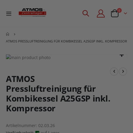
Artikel
0
Navigation
Angebotsan
umschalten
ATMOS PRESSLUFTREINIGUNG FÜR KOMBIKESSEL A25GSP INKL. KOMPRESSOR
Zum
Ende
Zum
der
Anfang
Bildgalerie
der
ATMOS
springen
Bildgalerie
Pressluftreinigung für
springen
Kombikessel A25GSP inkl.
Kompressor
Artikelnummer
02.03.26
auf Lager
Verfügbarkeit: