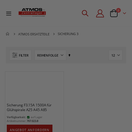
Artikel
0
Navigation
Angebotsan
umschalten
SICHERUNG 3
ATMOS ERSATZTEILE
Absteigend
FILTER
sortieren
Sicherung F3.15A 1500A für
Glühspirale A25 A45 A85
Verfügbarkeit:
auf Lager
Artikelnummer:
707.023.8
ANGEBOT ANFORDERN