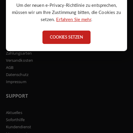
info@atmos-zentrallager.de
Um der neuen e-Privacy-Richtlinie zu entsprechen,
müssen wir um Ihre Zustimmung bitten, die Cookies zu
setzen.
Erfahren Sie mehr
.
UNTERNEHMEN
COOKIES SETZEN
Über uns
Kontakt
Zahlungsarten
Versandkosten
AGB
Datenschutz
Impressum
SUPPORT
Aktuelles
Soforthilfe
Kundendienst