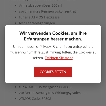
Anheizklappenlöser 500 ml
sprühfähiges Reinigungskonzentrat
für alle ATMOS Heizkessel
löst Teerablagerungen
Wir verwenden Cookies, um Ihre
ANGEBOT ANFORDERN
Erfahrungen besser machen.
Um der neuen e-Privacy-Richtlinie zu entsprechen,
müssen wir um Ihre Zustimmung bitten, die Cookies zu
setzen.
Erfahren Sie mehr
.
COOKIES SETZEN
Abgasturbulator 430mm für DC40GSE
Abgasturbulator 430 mm
für ATMOS Holzvergaser DC40GSE
zur Verbesserung des Wirkungsgrades
ATMOS Code: S0308