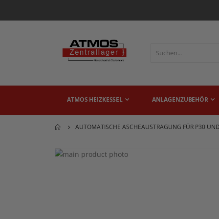
ATMOS HEIZKESSEL
ANLAGENZUBEHÖR
AUTOMATISCHE ASCHEAUSTRAGUNG FÜR P30 UND P
Zum
Ende
Zum
der
Anfang
Bildgalerie
der
springen
Bildgalerie
springen