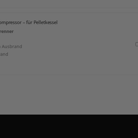
ompressor – für Pelletkessel
renner
m Ausbrand
wand