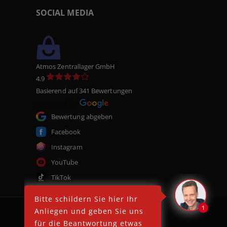
SOCIAL MEDIA
Atmos Zentrallager GmbH
4.9
Basierend auf 341 Bewertungen
Bewertung abgeben
Facebook
Instagram
YouTube
TikTok
Bitte schildern Sie hier Ihr
1
Anliegen und geben Sie uns
für die Beantwortung etwas