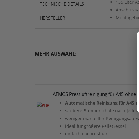
135 Liter 
TECHNISCHE DETAILS
Anschluss-
Montagehi
HERSTELLER
MEHR AUSWAHL:
ATMOS Pressluftreinigung für A45 ohne K
Automatische Reinigung für A45
saubere Brennerschale nach jede
weniger manueller Reinigungsauf
ideal für größere Pelletkessel
einfach nachrüstbar