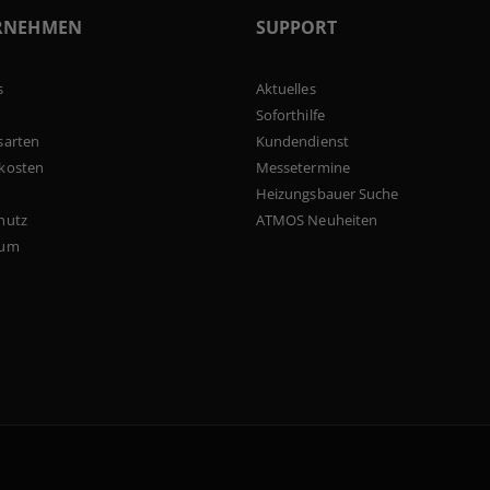
RNEHMEN
SUPPORT
s
Aktuelles
Soforthilfe
sarten
Kundendienst
kosten
Messetermine
Heizungsbauer Suche
hutz
ATMOS Neuheiten
sum