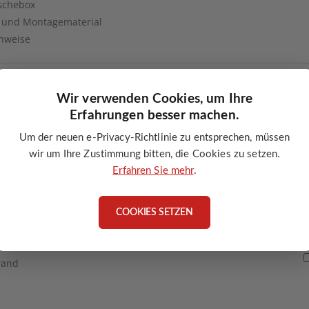
Aschebox
 und Montagematerial
nweise
Wir verwenden Cookies, um Ihre
Erfahrungen besser machen.
Um der neuen e-Privacy-Richtlinie zu entsprechen, müssen
wir um Ihre Zustimmung bitten, die Cookies zu setzen.
Erfahren Sie mehr
.
ompressor – für Pelletkessel
COOKIES SETZEN
 mit vorhandenem Kompressor
m Ausbrand
wand