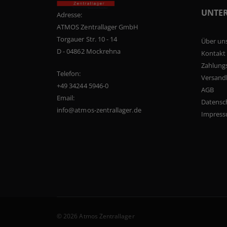
UNTE
Adresse:
ATMOS Zentrallager GmbH
Torgauer Str. 10 - 14
Über un
D - 04862 Mockrehna
Kontakt
Zahlung
Telefon:
Versand
+49 34244 5946-0
AGB
Email:
Datensc
info@atmos-zentrallager.de
Impres
© 2026 Atmos Zentrallager