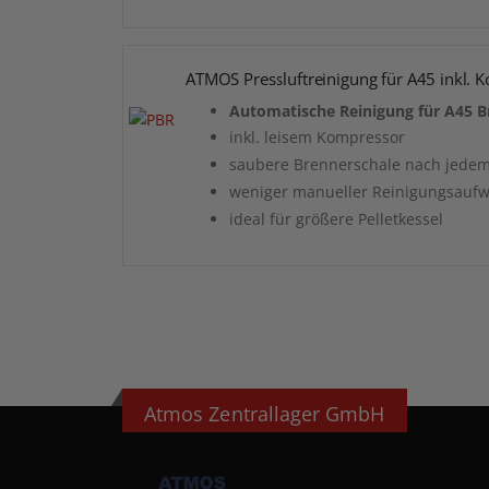
ATMOS Pressluftreinigung für A45 inkl. K
Automatische Reinigung für A45 B
inkl. leisem Kompressor
saubere Brennerschale nach jede
weniger manueller Reinigungsauf
ideal für größere Pelletkessel
Atmos Zentrallager GmbH