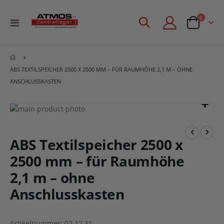
Artikel
0
Navigation
Angebotsan
umschalten
ABS TEXTILSPEICHER 2500 X 2500 MM – FÜR RAUMHÖHE 2,1 M – OHNE
ANSCHLUSSKASTEN
Zum
Ende
Zum
der
Anfang
Bildgalerie
der
ABS Textilspeicher 2500 x
springen
Bildgalerie
2500 mm – für Raumhöhe
springen
2,1 m – ohne
Anschlusskasten
Artikelnummer
02.12.31