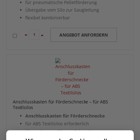
für pneumatische Pelletförderung
Übergabe vom Silo zur Saugleitung
flexibel kombinierbar
ANGEBOT ANFORDERN
Anschlusskasten für Förderschnecke – für ABS
Textilsilos
Anschlusskasten für Förderschnecke
für ABS Textilsilos erforderlich
Übergabe vom Silo zur Schnecke
passend für ATMOS Förderschnecken